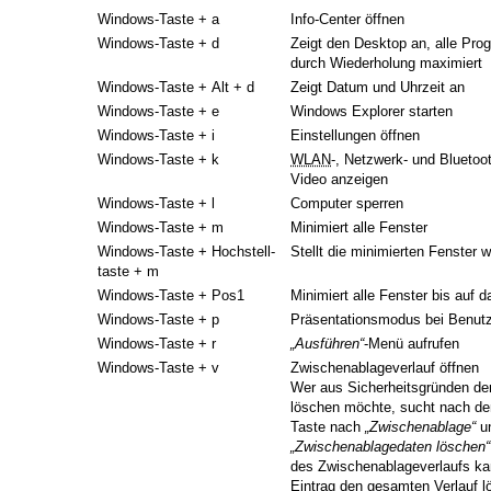
Windows-Taste + a
Info-Center öffnen
Windows-Taste + d
Zeigt den Desktop an, alle Pr
durch Wiederholung maximiert
Windows-Taste + Alt + d
Zeigt Datum und Uhrzeit an
Windows-Taste + e
Windows Explorer starten
Windows-Taste + i
Einstellungen öffnen
Windows-Taste + k
WLAN
-, Netzwerk- und Bluetoo
Video anzeigen
Windows-Taste + l
Computer sperren
Windows-Taste + m
Minimiert alle Fenster
Windows-Taste + Hochstell­
Stellt die minimierten Fenster w
taste + m
Windows-Taste + Pos1
Minimiert alle Fenster bis auf d
Windows-Taste + p
Präsentationsmodus bei Benutz
Windows-Taste + r
„Ausführen“
-Menü aufrufen
Windows-Taste + v
Zwischenablageverlauf öffnen
Wer aus Sicherheitsgründen de
löschen möchte, sucht nach de
Taste nach
„Zwischenablage“
un
„Zwischenablagedaten löschen“
des Zwischenablageverlaufs ka
Eintrag den gesamten Verlauf l