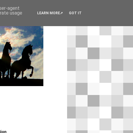
user-agent
erate usage
LEARN MORE
GOT IT
tion