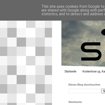
This site uses cookies from Google to d
are shared with Google along with per
statistics, and to detect and address 
Startseite
Kostenlose
vs.
Ka
Dieses Blog durchsuchen
Stichworte