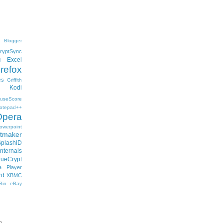
Blogger
ryptSync
Excel
l
irefox
cs
Griffith
Kodi
useScore
otepad++
Opera
owerpoint
ftmaker
SplashID
nternals
rueCrypt
 Player
rd
XBMC
Bin
eBay