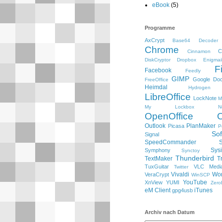
eBook
(5)
Programme
AxCrypt
Base64 Decoder
Chrome
C
Cinnamon
DiskCryptor
Dropbox
Enigmai
F
Facebook
Feedly
GIMP
Google Do
FreeOffice
Heimdal
Hydrogen
LibreOffice
LockNote
M
My Lockbox
N
OpenOffice
Outlook
PlanMaker
Picasa
P
So
Signal
SpeedCommander
Sysi
Symphony
Synctoy
Thunderbird
TextMaker
T
TuxGuitar
VLC Media
Twitter
Vivaldi
Wo
VeraCrypt
WinSCP
YouTube
XnView
YUMI
Zero
eM Client
iTunes
gpg4usb
Archiv nach Datum