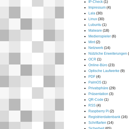
IP-Check
(1)
Impressum
(4)
Lala
(30)
Linux
(30)
Lubuntu
(1)
Malware
(18)
Medienspieler
(6)
Mint
(2)
Netzwerk
(14)
Nützliche Erweiterungen
OCR
(1)
Online-Büro
(23)
Optische Laufwerke
(9)
PDF
(4)
PalmOS
(1)
Privatsphäre
(29)
Präsentation
(3)
QR-Code
(1)
RSS
(4)
Raspberry Pi
(2)
Registrierdatenbank
(16)
Schriftarten
(14)
Sicherheit
(65)