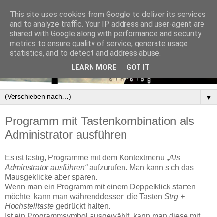
This site uses cookies from Google to deliver its services
and to analyze traffic. Your IP address and user-agent are
shared with Google along with performance and security
metrics to ensure quality of service, generate usage
statistics, and to detect and address abuse.
LEARN MORE
GOT IT
▼
Programm mit Tastenkombination als
Administrator ausführen
Es ist lästig, Programme mit dem Kontextmenü
„Als
Adminstrator ausführen“
aufzurufen. Man kann sich das
Mausgeklicke aber sparen.
Wenn man ein Programm mit einem Doppelklick starten
möchte, kann man währenddessen die Tasten
Strg +
Hochstelltaste
gedrückt halten.
Ist ein Programmsymbol ausgewählt, kann man diese mit