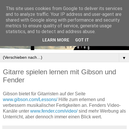
This site uses cookies from Google to deliver its services
and to analyze traffic. Your IP address and user-agent are
shared with Google along with performance and security
metrics to ensure quality of service, generate usage
statistics, and to detect and address abuse.
LEARN MORE
GOT IT
▼
Gitarre spielen lernen mit Gibson und
Fender
Gibson bietet für Gitarristen auf der Seite
www.gibson.com/Lessons/
Hilfe zum erlernen und
verbessern musikalischer Fertigkeiten an. Fenders Video-
Kanäle unter
www.fender.com/video/
sind mehr Werbung als
Unterricht, aber dennoch immer einen Blick wert.