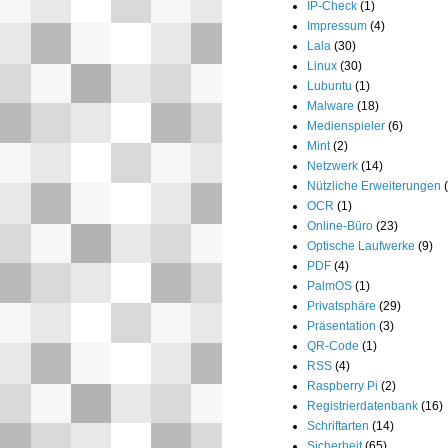
IP-Check
(1)
Impressum
(4)
Lala
(30)
Linux
(30)
Lubuntu
(1)
Malware
(18)
Medienspieler
(6)
Mint
(2)
Netzwerk
(14)
Nützliche Erweiterungen
OCR
(1)
Online-Büro
(23)
Optische Laufwerke
(9)
PDF
(4)
PalmOS
(1)
Privatsphäre
(29)
Präsentation
(3)
QR-Code
(1)
RSS
(4)
Raspberry Pi
(2)
Registrierdatenbank
(16)
Schriftarten
(14)
Sicherheit
(65)