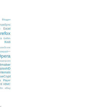
Blogger
ryptSync
Excel
l
irefox
cs
Griffith
Kodi
useScore
otepad++
Opera
owerpoint
ftmaker
SplashID
nternals
rueCrypt
 Player
rd
XBMC
Bin
eBay