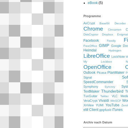
eBook
(5)
Programme
AxCrypt
Base64 Decoder
Chrome
C
Cinnamon
DiskCryptor
Dropbox
Enigmai
F
Facebook
Feedly
GIMP
Google Do
FreeOffice
Heimdal
Hydrogen
LibreOffice
LockNote
M
My Lockbox
N
OpenOffice
Outlook
PlanMaker
Picasa
P
So
Signal
SpeedCommander
Sysi
Symphony
Synctoy
Thunderbird
TextMaker
T
TuxGuitar
VLC Media
Twitter
Vivaldi
Wo
VeraCrypt
WinSCP
YouTube
XnView
YUMI
Zero
eM Client
iTunes
gpg4usb
Archiv nach Datum