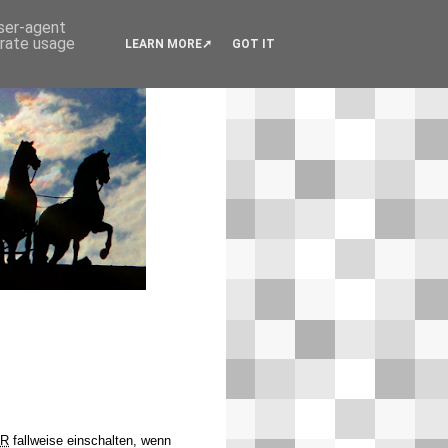
user-agent
erate usage
LEARN MORE
GOT IT
IR
fallweise einschalten, wenn