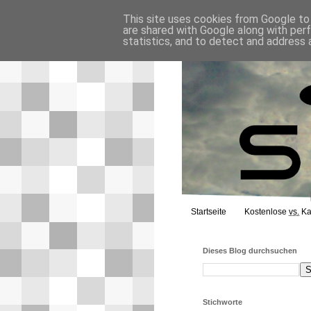
This site uses cookies from Google to d
are shared with Google along with per
statistics, and to detect and address 
Startseite
Kostenlose
vs.
Ka
Dieses Blog durchsuchen
Stichworte