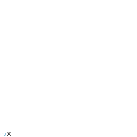
)
rung
(6)