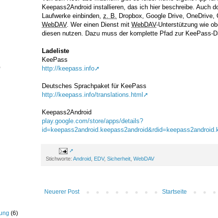
Keepass2Android installieren, das ich hier beschreibe. Auch d
Laufwerke einbinden,
z. B.
Dropbox, Google Drive, OneDrive
WebDAV
. Wer einen Dienst mit
WebDAV
-Unterstützung wie ob
diesen nutzen. Dazu muss der komplette Pfad zur KeePass-D
Ladeliste
KeePass
)
http://keepass.info
Deutsches Sprachpaket für KeePass
http://keepass.info/translations.html
Keepass2Android
play.google.com/store/apps/details?
id=keepass2android.keepass2android&rdid=keepass2android.
Stichworte:
Android
,
EDV
,
Sicherheit
,
WebDAV
Neuerer Post
Startseite
rung
(6)