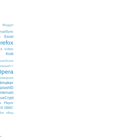
Blogger
ryptSync
Excel
l
irefox
cs
Griffith
Kodi
useScore
otepad++
Opera
owerpoint
ftmaker
SplashID
nternals
rueCrypt
 Player
rd
XBMC
Bin
eBay