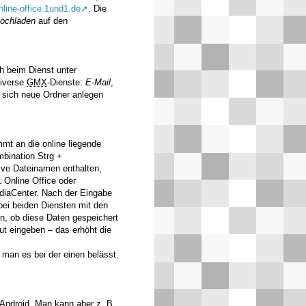
online-office.1und1.de
. Die
hochladen
auf den
h beim Dienst unter
diverse
GMX
-Dienste:
E-Mail
,
n sich neue Ordner anlegen
mt an die online liegende
bination Strg +
ve Dateinamen enthalten,
 Online Office oder
iaCenter. Nach der Eingabe
bei beiden Diensten mit den
n, ob diese Daten gespeichert
ut eingeben – das erhöht die
man es bei der einen belässt.
 Android. Man kann aber
z. B.