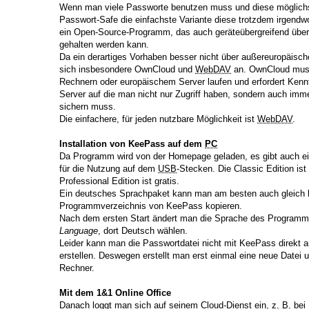
Wenn man viele Passworte benutzen muss und diese möglichst 
Passwort-Safe die einfachste Variante diese trotzdem irgendw
ein Open-Source-Programm, das auch geräteübergreifend übe
gehalten werden kann.
Da ein derartiges Vorhaben besser nicht über außereuropäische
sich insbesondere OwnCloud und
WebDAV
an. OwnCloud muss
Rechnern oder europäischem Server laufen und erfordert Kenntn
Server auf die man nicht nur Zugriff haben, sondern auch im
sichern muss.
Die einfachere, für jeden nutzbare Möglichkeit ist
WebDAV
.
Installation von KeePass auf dem
PC
Da Programm wird von der Homepage geladen, es gibt auch eine
für die Nutzung auf dem
USB
-Stecken. Die Classic Edition ist
Professional Edition ist gratis.
Ein deutsches Sprachpaket kann man am besten auch gleich l
Programmverzeichnis von KeePass kopieren.
Nach dem ersten Start ändert man die Sprache des Programm
Language
, dort Deutsch wählen.
Leider kann man die Passwortdatei nicht mit KeePass direkt 
erstellen. Deswegen erstellt man erst einmal eine neue Datei 
Rechner.
Mit dem 1&1 Online Office
Danach loggt man sich auf seinem Cloud-Dienst ein,
z. B.
bei 