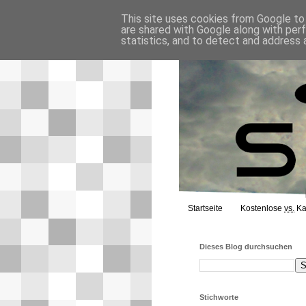
This site uses cookies from Google to d
are shared with Google along with per
statistics, and to detect and address 
Startseite
Kostenlose
vs.
Ka
Dieses Blog durchsuchen
Stichworte