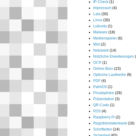
IP-Check
(1)
Impressum
(4)
Lala
(30)
Linux
(30)
Lubuntu
(1)
Malware
(18)
Medienspieler
(6)
Mint
(2)
Netzwerk
(14)
Nützliche Erweiterungen
OCR
(1)
Online-Büro
(23)
Optische Laufwerke
(9)
PDF
(4)
PalmOS
(1)
Privatsphäre
(29)
Präsentation
(3)
QR-Code
(1)
RSS
(4)
Raspberry Pi
(2)
Registrierdatenbank
(16)
Schriftarten
(14)
Sicherheit
(65)