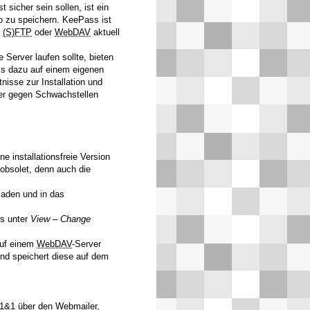
sicher sein sollen, ist ein
o zu speichern. KeePass ist
r
(S)FTP
oder
WebDAV
aktuell
 Server laufen sollte, bieten
 dazu auf einem eigenen
isse zur Installation und
mer gegen Schwachstellen
 installationsfreie Version
 obsolet, denn auch die
aden und in das
s unter
View
–
Change
auf einem
WebDAV
-Server
und speichert diese auf dem
1&1 über den Webmailer,