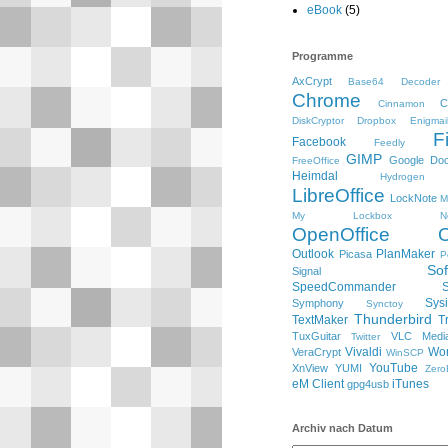
eBook
(5)
Programme
AxCrypt
Base64 Decoder
Chrome
C
Cinnamon
DiskCryptor
Dropbox
Enigmai
F
Facebook
Feedly
GIMP
Google Do
FreeOffice
Heimdal
Hydrogen
LibreOffice
LockNote
M
My Lockbox
N
OpenOffice
Outlook
PlanMaker
Picasa
P
So
Signal
SpeedCommander
Sysi
Symphony
Synctoy
Thunderbird
TextMaker
T
TuxGuitar
VLC Media
Twitter
Vivaldi
Wo
VeraCrypt
WinSCP
YouTube
XnView
YUMI
Zero
eM Client
iTunes
gpg4usb
Archiv nach Datum