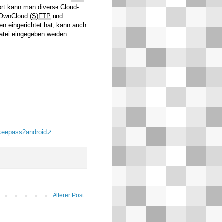
ort kann man diverse Cloud-
, OwnCloud
(S)FTP
und
en eingerichtet hat, kann auch
atei eingegeben werden.
keepass2android
Älterer Post