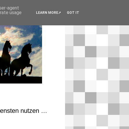
user-agent
erate usage
LEARN MORE
GOT IT
iensten nutzen …