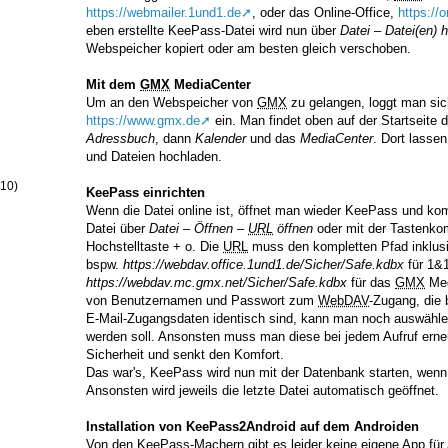
https://webmailer.1und1.de
, oder das Online-Office,
https://
eben erstellte KeePass-Datei wird nun über
Datei
–
Datei(en) 
Webspeicher kopiert oder am besten gleich verschoben.
Mit dem
GMX
MediaCenter
Um an den Webspeicher von
GMX
zu gelangen, loggt man sic
https://www.gmx.de
ein. Man findet oben auf der Startseite 
Adressbuch
, dann
Kalender
und das
MediaCenter
. Dort lasse
und Dateien hochladen.
(10)
KeePass einrichten
Wenn die Datei online ist, öffnet man wieder KeePass und kom
Datei über
Datei
–
Öffnen
–
URL
öffnen
oder mit der Tastenkom
Hochstelltaste + o. Die
URL
muss den kompletten Pfad inklusi
bspw.
https://webdav.office.1und1.de/Sicher/Safe.kdbx
für 1&1
https://webdav.mc.gmx.net/Sicher/Safe.kdbx
für das
GMX
Med
von Benutzernamen und Passwort zum
WebDAV
-Zugang, die 
E-Mail-Zugangsdaten identisch sind, kann man noch auswähle
werden soll. Ansonsten muss man diese bei jedem Aufruf erne
Sicherheit und senkt den Komfort.
Das war's, KeePass wird nun mit der Datenbank starten, wenn 
Ansonsten wird jeweils die letzte Datei automatisch geöffnet.
Installation von KeePass2Android auf dem Androiden
Von den KeePass-Machern gibt es leider keine eigene App für