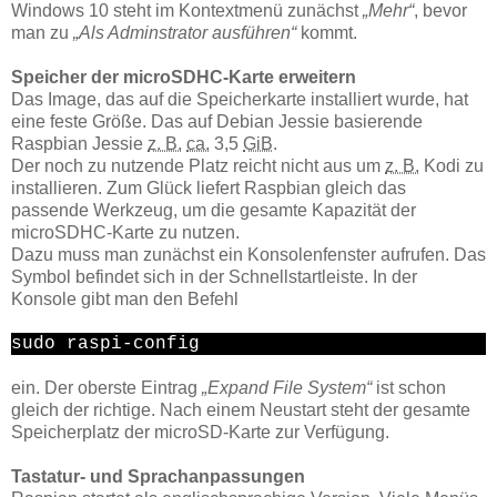
Windows 10 steht im Kontextmenü zunächst
„Mehr“
, bevor
man zu
„Als Adminstrator ausführen“
kommt.
Speicher der microSDHC-Karte erweitern
Das Image, das auf die Speicherkarte installiert wurde, hat
eine feste Größe. Das auf Debian Jessie basierende
Raspbian Jessie
z. B.
ca.
3,5
GiB
.
Der noch zu nutzende Platz reicht nicht aus um
z. B.
Kodi zu
installieren. Zum Glück liefert Raspbian gleich das
passende Werkzeug, um die gesamte Kapazität der
microSDHC-Karte zu nutzen.
Dazu muss man zunächst ein Konsolenfenster aufrufen. Das
Symbol befindet sich in der Schnellstartleiste. In der
Konsole gibt man den Befehl
sudo raspi-config
ein. Der oberste Eintrag
„Expand File System“
ist schon
gleich der richtige. Nach einem Neustart steht der gesamte
Speicherplatz der microSD-Karte zur Verfügung.
Tastatur- und Sprachanpassungen