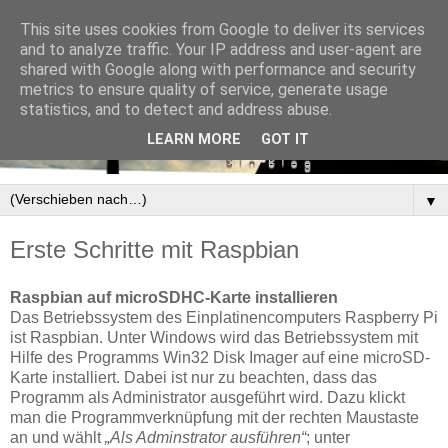
This site uses cookies from Google to deliver its services
and to analyze traffic. Your IP address and user-agent are
shared with Google along with performance and security
metrics to ensure quality of service, generate usage
statistics, and to detect and address abuse.
LEARN MORE
GOT IT
▼
Erste Schritte mit Raspbian
Raspbian auf microSDHC-Karte installieren
Das Betriebssystem des Einplatinencomputers Raspberry Pi
ist Raspbian. Unter Windows wird das Betriebssystem mit
Hilfe des Programms Win32 Disk Imager auf eine microSD-
Karte installiert. Dabei ist nur zu beachten, dass das
Programm als Administrator ausgeführt wird. Dazu klickt
man die Programmverknüpfung mit der rechten Maustaste
an und wählt
„Als Adminstrator ausführen“
; unter