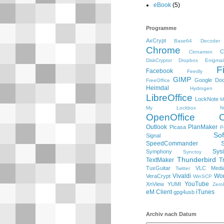
eBook
(5)
Programme
AxCrypt
Base64 Decoder
Chrome
C
Cinnamon
DiskCryptor
Dropbox
Enigmai
F
Facebook
Feedly
GIMP
Google Do
FreeOffice
Heimdal
Hydrogen
LibreOffice
LockNote
M
My Lockbox
N
OpenOffice
Outlook
PlanMaker
Picasa
P
So
Signal
SpeedCommander
Sysi
Symphony
Synctoy
Thunderbird
TextMaker
T
TuxGuitar
VLC Media
Twitter
Vivaldi
Wo
VeraCrypt
WinSCP
YouTube
XnView
YUMI
Zero
eM Client
iTunes
gpg4usb
Archiv nach Datum