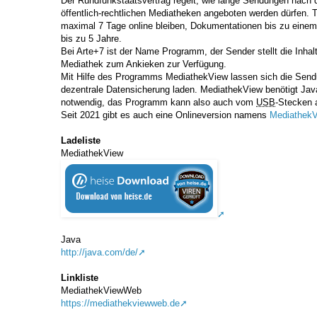
Der Rundfunkstaatsvertrag regelt, wie lange Sendungen nach 
öffentlich-rechtlichen Mediatheken angeboten werden dürfen. 
maximal 7 Tage online bleiben, Dokumentationen bis zu einem 
bis zu 5 Jahre.
Bei Arte+7 ist der Name Programm, der Sender stellt die Inhal
Mediathek zum Ankieken zur Verfügung.
Mit Hilfe des Programms MediathekView lassen sich die Send
dezentrale Datensicherung laden. MediathekView benötigt Java. 
notwendig, das Programm kann also auch vom
USB
-Stecken 
Seit 2021 gibt es auch eine Onlineversion namens
Mediathek
Ladeliste
MediathekView
Java
http://java.com/de/
Linkliste
MediathekViewWeb
https://mediathekviewweb.de