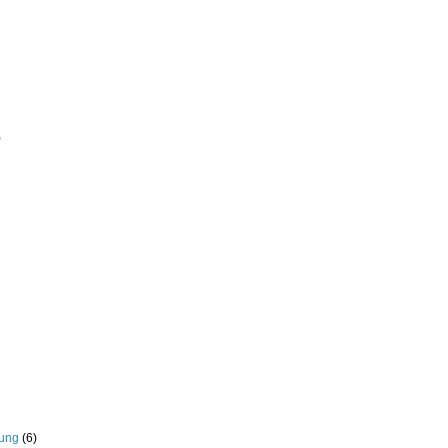
)
rung
(6)