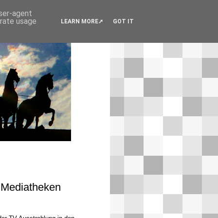
user-agent
erate usage
LEARN MORE
GOT IT
n Mediatheken