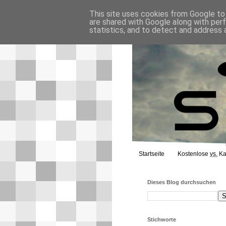
This site uses cookies from Google to d
are shared with Google along with per
statistics, and to detect and address 
Startseite
Kostenlose
vs.
Ka
Dieses Blog durchsuchen
Stichworte