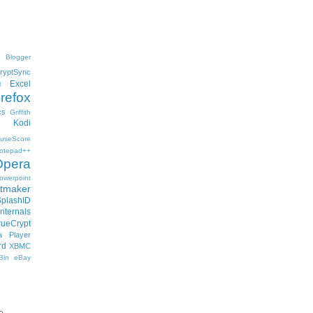
Blogger
ryptSync
Excel
l
irefox
cs
Griffith
Kodi
useScore
otepad++
Opera
owerpoint
ftmaker
SplashID
nternals
rueCrypt
 Player
rd
XBMC
Bin
eBay