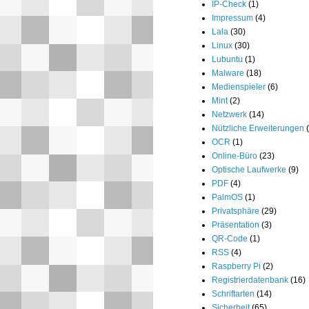
IP-Check
(1)
Impressum
(4)
Lala
(30)
Linux
(30)
Lubuntu
(1)
Malware
(18)
Medienspieler
(6)
Mint
(2)
Netzwerk
(14)
Nützliche Erweiterungen
OCR
(1)
Online-Büro
(23)
Optische Laufwerke
(9)
PDF
(4)
PalmOS
(1)
Privatsphäre
(29)
Präsentation
(3)
QR-Code
(1)
RSS
(4)
Raspberry Pi
(2)
Registrierdatenbank
(16)
Schriftarten
(14)
Sicherheit
(65)