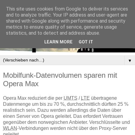
This site uses cookies from Google to deliver its services
and to analyze traffic. Your IP address and user-agent are
shared with Google along with performance and security
metrics to ensure quality of service, generate usage
statistics, and to detect and address abuse.
LEARN MORE
GOT IT
▼
Mobilfunk-Datenvolumen sparen mit
Opera Max
Opera Max reduziert die per
UMTS
/
LTE
übertragene
Datenmenge um bis zu 70 %, durchschnittlich dürften 25 %
realistisch sein. Dazu werden allerdings die Daten über
einen Server von Opera geleitet. Das erfordert Vertrauen
gegenüber dem norwegischen Anbieter. Verschlüsselte und
WLAN
-Verbindungen werden nicht über den Proxy-Server
geleitet.