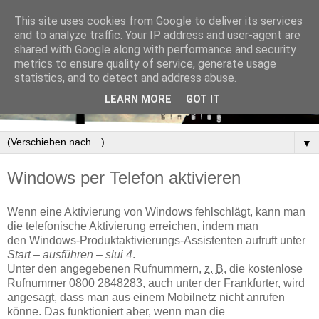
This site uses cookies from Google to deliver its services
and to analyze traffic. Your IP address and user-agent are
shared with Google along with performance and security
metrics to ensure quality of service, generate usage
statistics, and to detect and address abuse.
LEARN MORE
GOT IT
▼
Windows per Telefon aktivieren
Wenn eine Aktivierung von Windows fehlschlägt, kann man
die telefonische Aktivierung erreichen, indem man
den Windows-Produktaktivierungs-Assistenten aufruft unter
Start – ausführen – slui 4
.
Unter den angegebenen Rufnummern,
z. B.
die kostenlose
Rufnummer 0800 2848283, auch unter der Frankfurter, wird
angesagt, dass man aus einem Mobilnetz nicht anrufen
könne. Das funktioniert aber, wenn man die