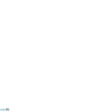
)
rung
(6)