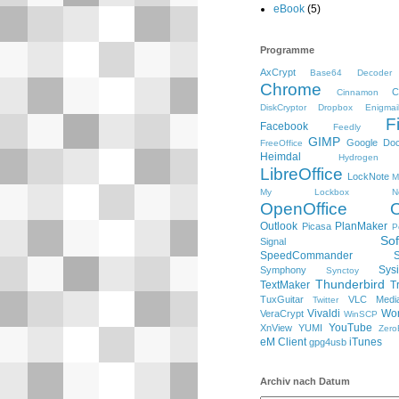
eBook
(5)
Programme
AxCrypt
Base64 Decoder
Chrome
C
Cinnamon
DiskCryptor
Dropbox
Enigmai
F
Facebook
Feedly
GIMP
Google Do
FreeOffice
Heimdal
Hydrogen
LibreOffice
LockNote
M
My Lockbox
N
OpenOffice
Outlook
PlanMaker
Picasa
P
So
Signal
SpeedCommander
Sysi
Symphony
Synctoy
Thunderbird
TextMaker
T
TuxGuitar
VLC Media
Twitter
Vivaldi
Wo
VeraCrypt
WinSCP
YouTube
XnView
YUMI
Zero
eM Client
iTunes
gpg4usb
Archiv nach Datum