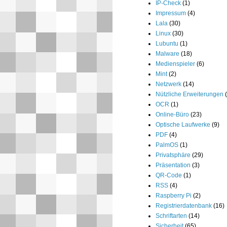
IP-Check
(1)
Impressum
(4)
Lala
(30)
Linux
(30)
Lubuntu
(1)
Malware
(18)
Medienspieler
(6)
Mint
(2)
Netzwerk
(14)
Nützliche Erweiterungen
OCR
(1)
Online-Büro
(23)
Optische Laufwerke
(9)
PDF
(4)
PalmOS
(1)
Privatsphäre
(29)
Präsentation
(3)
QR-Code
(1)
RSS
(4)
Raspberry Pi
(2)
Registrierdatenbank
(16)
Schriftarten
(14)
Sicherheit
(65)