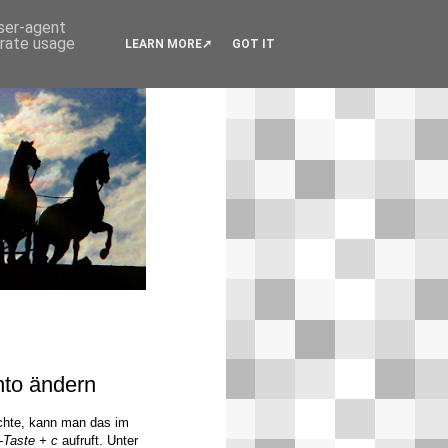
user-agent
erate usage
LEARN MORE
GOT IT
nto ändern
chte, kann man das im
Taste + c
aufruft. Unter