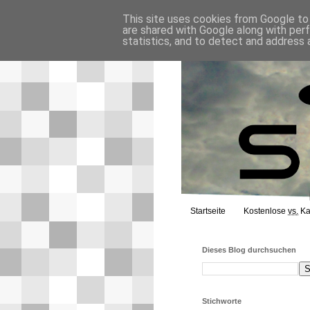
This site uses cookies from Google to d
are shared with Google along with per
statistics, and to detect and address 
Startseite
Kostenlose
vs.
Ka
Dieses Blog durchsuchen
Stichworte