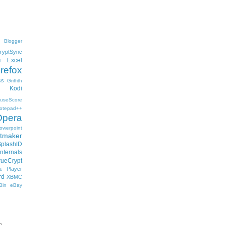
Blogger
ryptSync
Excel
l
irefox
cs
Griffith
Kodi
useScore
otepad++
Opera
owerpoint
ftmaker
SplashID
nternals
rueCrypt
 Player
rd
XBMC
Bin
eBay