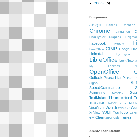
eBook
(5)
Programme
AxCrypt
Base64 Decoder
Chrome
C
Cinnamon
DiskCryptor
Dropbox
Enigmai
F
Facebook
Feedly
GIMP
Google Do
FreeOffice
Heimdal
Hydrogen
LibreOffice
LockNote
M
My Lockbox
N
OpenOffice
Outlook
PlanMaker
Picasa
P
So
Signal
SpeedCommander
Sysi
Symphony
Synctoy
Thunderbird
TextMaker
T
TuxGuitar
VLC Media
Twitter
Vivaldi
Wo
VeraCrypt
WinSCP
YouTube
XnView
YUMI
Zero
eM Client
iTunes
gpg4usb
Archiv nach Datum