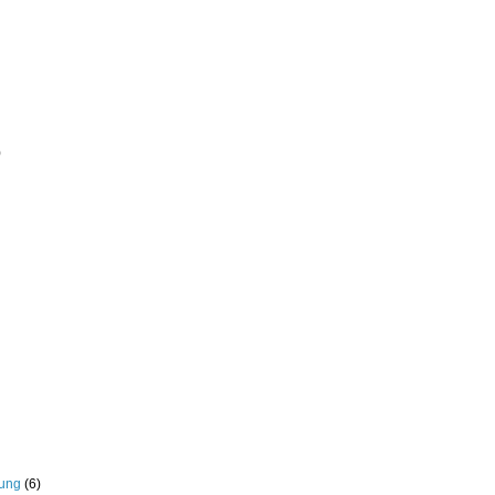
)
rung
(6)