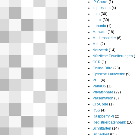
IP-Check
(1)
Impressum
(4)
Lala
(30)
Linux
(30)
Lubuntu
(1)
Malware
(18)
Medienspieler
(6)
Mint
(2)
Netzwerk
(14)
Nützliche Erweiterungen
OCR
(1)
Online-Büro
(23)
Optische Laufwerke
(9)
PDF
(4)
PalmOS
(1)
Privatsphäre
(29)
Präsentation
(3)
QR-Code
(1)
RSS
(4)
Raspberry Pi
(2)
Registrierdatenbank
(16)
Schriftarten
(14)
Sicherheit
(65)