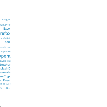
Blogger
ryptSync
Excel
l
irefox
cs
Griffith
Kodi
useScore
otepad++
Opera
owerpoint
ftmaker
SplashID
nternals
rueCrypt
 Player
rd
XBMC
Bin
eBay