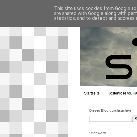
This site uses cookies from Google to d
are shared with Google along with per
statistics, and to detect and address 
Startseite
Kostenlose
vs.
Ka
Dieses Blog durchsuchen
Stichworte