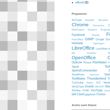
eBook
(5)
Programme
AxCrypt
Base64 Decoder
Chrome
C
Cinnamon
DiskCryptor
Dropbox
Enigmai
F
Facebook
Feedly
GIMP
Google Do
FreeOffice
Heimdal
Hydrogen
LibreOffice
LockNote
M
My Lockbox
N
OpenOffice
Outlook
PlanMaker
Picasa
P
So
Signal
SpeedCommander
Sysi
Symphony
Synctoy
Thunderbird
TextMaker
T
TuxGuitar
VLC Media
Twitter
Vivaldi
Wo
VeraCrypt
WinSCP
YouTube
XnView
YUMI
Zero
eM Client
iTunes
gpg4usb
Archiv nach Datum