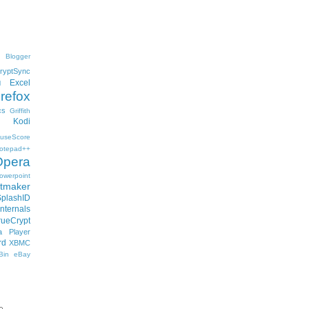
Blogger
ryptSync
Excel
l
irefox
cs
Griffith
Kodi
useScore
otepad++
Opera
owerpoint
ftmaker
SplashID
nternals
rueCrypt
 Player
rd
XBMC
Bin
eBay