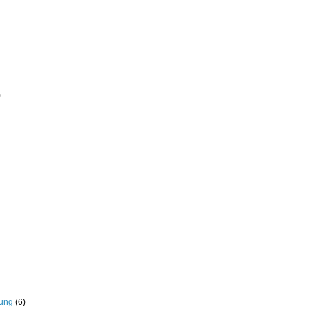
)
rung
(6)