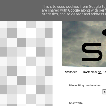
This site uses cookies from Google to d
are shared with Google along with per
statistics, and to detect and address 
Startseite
Kostenlose
vs.
Ka
Dieses Blog durchsuchen
Stichworte