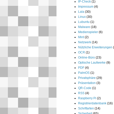
IP-Check
(1)
Impressum
(4)
Lala
(30)
Linux
(30)
Lubuntu
(1)
Malware
(18)
Medienspieler
(6)
Mint
(2)
Netzwerk
(14)
Nützliche Erweiterungen
OCR
(1)
Online-Büro
(23)
Optische Laufwerke
(9)
PDF
(4)
PalmOS
(1)
Privatsphäre
(29)
Präsentation
(3)
QR-Code
(1)
RSS
(4)
Raspberry Pi
(2)
Registrierdatenbank
(16)
Schriftarten
(14)
Sicherheit
(65)