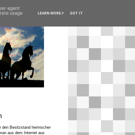
user-agent
erate usage
LEARN MORE
GOT IT
n
er den Besitzstand heimischer
 man aus dem Internet aus