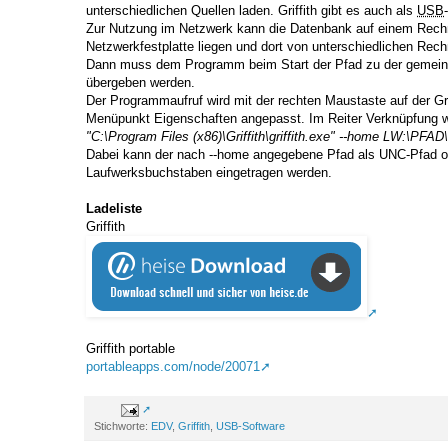
unterschiedlichen Quellen laden. Griffith gibt es auch als
USB
Zur Nutzung im Netzwerk kann die Datenbank auf einem Rechn
Netzwerkfestplatte liegen und dort von unterschiedlichen Rec
Dann muss dem Programm beim Start der Pfad zu der gemei
übergeben werden.
Der Programmaufruf wird mit der rechten Maustaste auf der Gr
Menüpunkt Eigenschaften angepasst. Im Reiter Verknüpfung w
"C:\Program Files (x86)\Griffith\griffith.exe" --home LW:\PFAD\
Dabei kann der nach --home angegebene Pfad als UNC-Pfad od
Laufwerksbuchstaben eingetragen werden.
Ladeliste
Griffith
Griffith portable
portableapps.com/node/20071
Stichworte:
EDV
,
Griffith
,
USB-Software