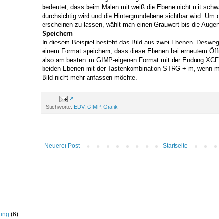
bedeutet, dass beim Malen mit weiß die Ebene nicht mit schwa
durchsichtig wird und die Hintergrundebene sichtbar wird. Um d
erscheinen zu lassen, wählt man einen Grauwert bis die Augen
Speichern
In diesem Beispiel besteht das Bild aus zwei Ebenen. Deswege
einem Format speichern, dass diese Ebenen bei erneutem Öffn
also am besten im GIMP-eigenen Format mit der Endung XCF.
)
beiden Ebenen mit der Tastenkombination STRG + m, wenn ma
Bild nicht mehr anfassen möchte.
Stichworte:
EDV
,
GIMP
,
Grafik
Neuerer Post
Startseite
rung
(6)