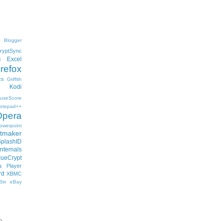
Blogger
ryptSync
Excel
l
irefox
cs
Griffith
Kodi
useScore
otepad++
Opera
owerpoint
ftmaker
SplashID
nternals
rueCrypt
 Player
rd
XBMC
Bin
eBay