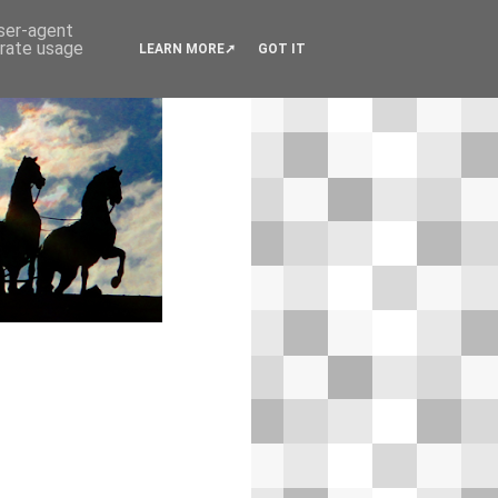
user-agent
erate usage
LEARN MORE
GOT IT