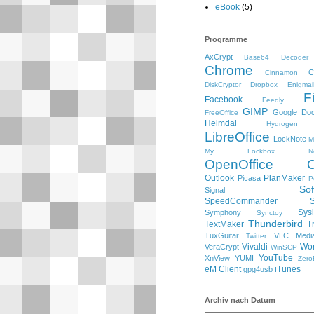
eBook
(5)
Programme
AxCrypt
Base64 Decoder
Chrome
C
Cinnamon
DiskCryptor
Dropbox
Enigmai
F
Facebook
Feedly
GIMP
Google Do
FreeOffice
Heimdal
Hydrogen
LibreOffice
LockNote
M
My Lockbox
N
OpenOffice
Outlook
PlanMaker
Picasa
P
So
Signal
SpeedCommander
Sysi
Symphony
Synctoy
Thunderbird
TextMaker
T
TuxGuitar
VLC Media
Twitter
Vivaldi
Wo
VeraCrypt
WinSCP
YouTube
XnView
YUMI
Zero
eM Client
iTunes
gpg4usb
Archiv nach Datum