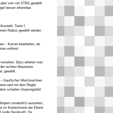
t aber vom mit STRG gewählt
egel besser erkennbar.
Auswahl, Taste f,
einen Radius gewählt werden.
n – Kurven bearbeiten, da
ten entfernt.
 versehen. Dazu arbeitet man
 der rechten Maustaste
al
, gewählt.
r – Gaußscher Weichzeichner
bene wird mit dem Regler
 dem scharfen Ursprungsbild
inpern unnatürlich aussehen,
man im Kontextmenü der Ebene
 (volle Deckkraft)
. Da