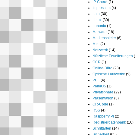
IP-Check
(1)
Impressum
(4)
Lala
(30)
Linux
(30)
Lubuntu
(1)
Malware
(18)
Medienspieler
(6)
Mint
(2)
Netzwerk
(14)
Nützliche Erweiterungen
OCR
(1)
Online-Büro
(23)
Optische Laufwerke
(9)
PDF
(4)
PalmOS
(1)
Privatsphäre
(29)
Präsentation
(3)
QR-Code
(1)
RSS
(4)
Raspberry Pi
(2)
Registrierdatenbank
(16)
Schriftarten
(14)
Sicherheit
(65)