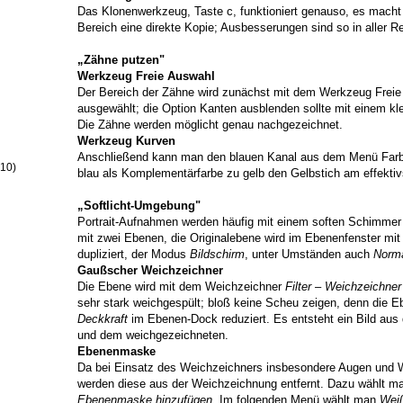
Das Klonenwerkzeug, Taste c, funktioniert genauso, es mach
Bereich eine direkte Kopie; Ausbesserungen sind so in aller R
„Zähne putzen"
Werkzeug Freie Auswahl
Der Bereich der Zähne wird zunächst mit dem Werkzeug Freie 
ausgewählt; die Option Kanten ausblenden sollte mit einem kl
Die Zähne werden möglicht genau nachgezeichnet.
Werkzeug Kurven
Anschließend kann man den blauen Kanal aus dem Menü Farbe
(10)
blau als Komplementärfarbe zu gelb den Gelbstich am effektivs
„Softlicht-Umgebung"
Portrait-Aufnahmen werden häufig mit einem soften Schimmer
mit zwei Ebenen, die Originalebene wird im Ebenenfenster mit
dupliziert, der Modus
Bildschirm
, unter Umständen auch
Norm
Gaußscher Weichzeichner
Die Ebene wird mit dem Weichzeichner
Filter – Weichzeichne
sehr stark weichgespült; bloß keine Scheu zeigen, denn die E
Deckkraft
im Ebenen-Dock reduziert. Es entsteht ein Bild aus
und dem weichgezeichneten.
Ebenenmaske
Da bei Einsatz des Weichzeichners insbesondere Augen und W
werden diese aus der Weichzeichnung entfernt. Dazu wählt 
Ebenenmaske hinzufügen
. Im folgenden Menü wählt man
Weiß