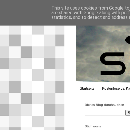
This site uses cookies from Google to d
are shared with Google along with per
statistics, and to detect and address 
Startseite
Kostenlose
vs.
Ka
Dieses Blog durchsuchen
Stichworte