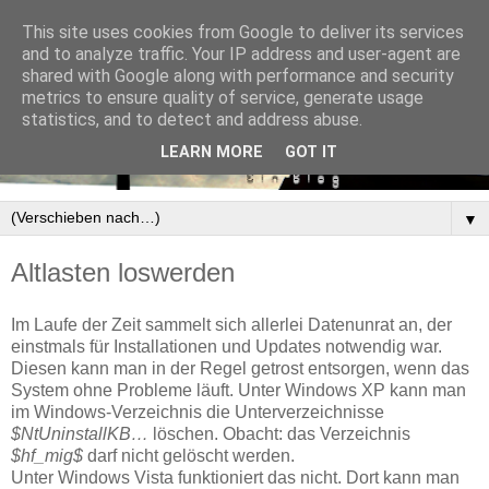
This site uses cookies from Google to deliver its services
and to analyze traffic. Your IP address and user-agent are
shared with Google along with performance and security
metrics to ensure quality of service, generate usage
statistics, and to detect and address abuse.
LEARN MORE
GOT IT
▼
Altlasten loswerden
Im Laufe der Zeit sammelt sich allerlei Datenunrat an, der
einstmals für Installationen und Updates notwendig war.
Diesen kann man in der Regel getrost entsorgen, wenn das
System ohne Probleme läuft. Unter Windows XP kann man
im Windows-Verzeichnis die Unterverzeichnisse
$NtUninstallKB…
löschen. Obacht: das Verzeichnis
$hf_mig$
darf nicht gelöscht werden.
Unter Windows Vista funktioniert das nicht. Dort kann man