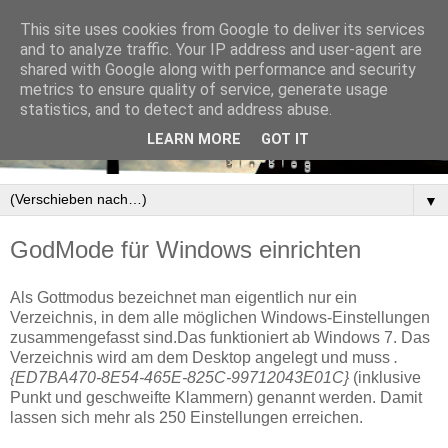
This site uses cookies from Google to deliver its services
and to analyze traffic. Your IP address and user-agent are
shared with Google along with performance and security
metrics to ensure quality of service, generate usage
statistics, and to detect and address abuse.
LEARN MORE
GOT IT
▼
GodMode für Windows einrichten
Als Gottmodus bezeichnet man eigentlich nur ein
Verzeichnis, in dem alle möglichen Windows-Einstellungen
zusammengefasst sind.Das funktioniert ab Windows 7. Das
Verzeichnis wird am dem Desktop angelegt und muss
.
{ED7BA470-8E54-465E-825C-99712043E01C}
(inklusive
Punkt und geschweifte Klammern) genannt werden. Damit
lassen sich mehr als 250 Einstellungen erreichen.