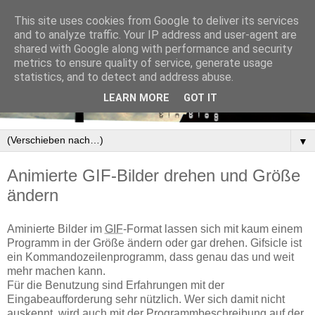
This site uses cookies from Google to deliver its services
and to analyze traffic. Your IP address and user-agent are
shared with Google along with performance and security
metrics to ensure quality of service, generate usage
statistics, and to detect and address abuse.
LEARN MORE
GOT IT
▼
Animierte GIF-Bilder drehen und Größe
ändern
Aminierte Bilder im
GIF
-Format lassen sich mit kaum einem
Programm in der Größe ändern oder gar drehen. Gifsicle ist
ein Kommandozeilenprogramm, dass genau das und weit
mehr machen kann.
Für die Benutzung sind Erfahrungen mit der
Eingabeaufforderung sehr nützlich. Wer sich damit nicht
auskennt, wird auch mit der Programmbeschreibung auf der