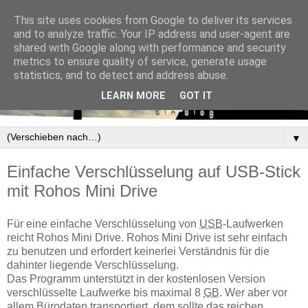
This site uses cookies from Google to deliver its services
and to analyze traffic. Your IP address and user-agent are
shared with Google along with performance and security
metrics to ensure quality of service, generate usage
statistics, and to detect and address abuse.
LEARN MORE
GOT IT
▼
Einfache Verschlüsselung auf USB-Stick
mit Rohos Mini Drive
Für eine einfache Verschlüsselung von
USB
-Laufwerken
reicht Rohos Mini Drive. Rohos Mini Drive ist sehr einfach
zu benutzen und erfordert keinerlei Verständnis für die
dahinter liegende Verschlüsselung.
Das Programm unterstützt in der kostenlosen Version
verschlüsselte Laufwerke bis maximal 8
GB
. Wer aber vor
allem Bürodaten transportiert, dem sollte das reichen.