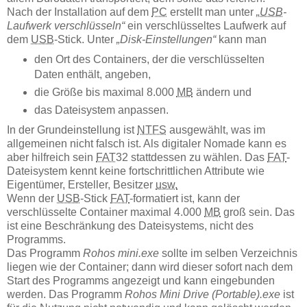
Nach der Installation auf dem
PC
erstellt man unter
„
USB
-
Laufwerk verschlüsseln“
ein verschlüsseltes Laufwerk auf
dem
USB
-Stick. Unter
„Disk-Einstellungen“
kann man
den Ort des Containers, der die verschlüsselten
Daten enthält, angeben,
die Größe bis maximal 8.000
MB
ändern und
das Dateisystem anpassen.
In der Grundeinstellung ist
NTFS
ausgewählt, was im
allgemeinen nicht falsch ist. Als digitaler Nomade kann es
aber hilfreich sein
FAT
32 stattdessen zu wählen. Das
FAT
-
Dateisystem kennt keine fortschrittlichen Attribute wie
Eigentümer, Ersteller, Besitzer
usw.
Wenn der
USB
-Stick
FAT
-formatiert ist, kann der
verschlüsselte Container maximal 4.000
MB
groß sein. Das
ist eine Beschränkung des Dateisystems, nicht des
Programms.
Das Programm
Rohos mini.exe
sollte im selben Verzeichnis
liegen wie der Container; dann wird dieser sofort nach dem
Start des Programms angezeigt und kann eingebunden
werden. Das Programm
Rohos Mini Drive (Portable).exe
ist