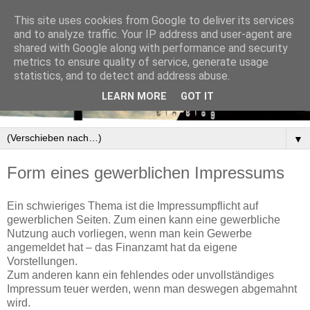
This site uses cookies from Google to deliver its services
and to analyze traffic. Your IP address and user-agent are
shared with Google along with performance and security
metrics to ensure quality of service, generate usage
statistics, and to detect and address abuse.
LEARN MORE
GOT IT
▼
Form eines gewerblichen Impressums
Ein schwieriges Thema ist die Impressumpflicht auf
gewerblichen Seiten. Zum einen kann eine gewerbliche
Nutzung auch vorliegen, wenn man kein Gewerbe
angemeldet hat – das Finanzamt hat da eigene
Vorstellungen.
Zum anderen kann ein fehlendes oder unvollständiges
Impressum teuer werden, wenn man deswegen abgemahnt
wird.