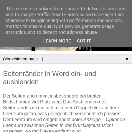
This site uses cookies from Google to deliver its services
and to analyze traffic. Your IP address and user-agent are
shared with Google along with performance and security
metrics to ensure quality of service, generate usage
statistics, and to detect and address abuse.
LEARN MORE
GOT IT
▼
Seitenränder in Word ein- und
ausblenden
Der Seitenrand nimmt insbesondere bei breiten
Bildschirmen viel Platz weg. Das Ausblenden des
Seitenrandes ist einfach mit einem Doppelklick auf dem
Leerraum getan, was gelegentlich versehentlich passiert.
Der Leerraum wird eingeblendet unter
Anzeige – Optionen –
Leerraum zwischen Seiten in der Drucklayoutansicht
anzeigen
, wo der Haken entfernt wird.