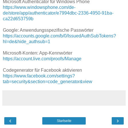
Microsoft Authenticator für Windows Phone
https://www.windowsphone.com/de-
de/store/app/authenticator/e7994dbc-2336-4950-91ba-
ca22d653759b
Google: Anwendungsspezifische Passwörter
https://accounts.google.com/b/0/IssuedAuthSubTokens?
hl=de&hide_authsub=1
Microsoft-Konten: App-Kennwörter
https://account.live.com/proofs/Manage
Codegenerator für Facebook aktivieren
https://www.facebook.com/settings?
tab=security&section=code_generator&view
‹
›
Startseite