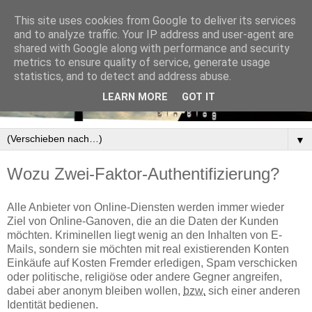
This site uses cookies from Google to deliver its services
and to analyze traffic. Your IP address and user-agent are
shared with Google along with performance and security
metrics to ensure quality of service, generate usage
statistics, and to detect and address abuse.
LEARN MORE
GOT IT
▼
Wozu Zwei-Faktor-Authentifizierung?
Alle Anbieter von Online-Diensten werden immer wieder
Ziel von Online-Ganoven, die an die Daten der Kunden
möchten. Kriminellen liegt wenig an den Inhalten von E-
Mails, sondern sie möchten mit real existierenden Konten
Einkäufe auf Kosten Fremder erledigen, Spam verschicken
oder politische, religiöse oder andere Gegner angreifen,
dabei aber anonym bleiben wollen,
bzw.
sich einer anderen
Identität bedienen.