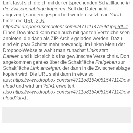
Link lässt sich gleich mit der entsprechenden Schaltfläche
In
die Zwischenablage kopieren
. Soll die Datei nicht
angezeigt, sondern gespeichert werden, setzt man
?dl=1
hinter die
URL
,
z. B.
https://dl.dropboxusercontent.com/u/47111147/Bild.jpg
?dl=1
.
Einen Download kann man auch mit ganzen Verzeichnissen
anbieten, die dann als ZIP-Archiv geladen werden. Dazu
sind ein paar Schritte mehr notwendig. Im linken Menü der
Dropbox-Webseite wählt man zunächst
Links
statt
Dateien
und klickt sich bis ins gewünschte Verzeichnis. Dort
angekommen geht es über die Schaltfläche
Freigeben
zur
Schaltfläche
Link anzeigen
, der dann in die Zwischenablage
kopiert wird. Die
URL
sieht dann in etwa so
aus:
https://www.dropbox.com/sh/4711o815/o08154711/Dow
nload
und wird um
?dl=1
erweitert,
also
https://www.dropbox.com/sh/4711o815/o08154711/Dow
nload?dl=1
.