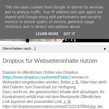
This site uses cookies from Google to deliver its services
and to analyze traffic. Your IP address and user-agent are
shared with Google along with performance and security
metrics to ensure quality of service, generate usage
statistics, and to detect and address abuse.
LEARN MORE
GOT IT
▼
Dropbox für Webseiteninhalte nutzen
Dateien im öffentlichen Ordner von Dropbox
(
https://www.dropbox.com/home/Public
) können in
Webseiten eingebunden werden, Bilder
z. B.
Oder man stellt
dort Dateien zum Download zur Verfügung.
Dazu reicht es, die gewünschten Inhalte dort abzulegen. Im
Kontextmenü erhält man mit dem Menüpunkt
Öffentlichen
Link kopieren
den passenden Link,
z. B.
https://dl.dropboxusercontent.com/u/47111147/Bild.jpg
; der