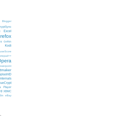
Blogger
ryptSync
Excel
l
irefox
cs
Griffith
Kodi
useScore
otepad++
Opera
owerpoint
ftmaker
SplashID
nternals
rueCrypt
 Player
rd
XBMC
Bin
eBay