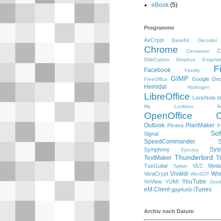
eBook
(5)
Programme
AxCrypt
Base64 Decoder
Chrome
C
Cinnamon
DiskCryptor
Dropbox
Enigmai
F
Facebook
Feedly
GIMP
Google Do
FreeOffice
Heimdal
Hydrogen
LibreOffice
LockNote
M
My Lockbox
N
OpenOffice
Outlook
PlanMaker
Picasa
P
So
Signal
SpeedCommander
Sysi
Symphony
Synctoy
Thunderbird
TextMaker
T
TuxGuitar
VLC Media
Twitter
Vivaldi
Wo
VeraCrypt
WinSCP
YouTube
XnView
YUMI
Zero
eM Client
iTunes
gpg4usb
Archiv nach Datum