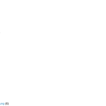
)
rung
(6)