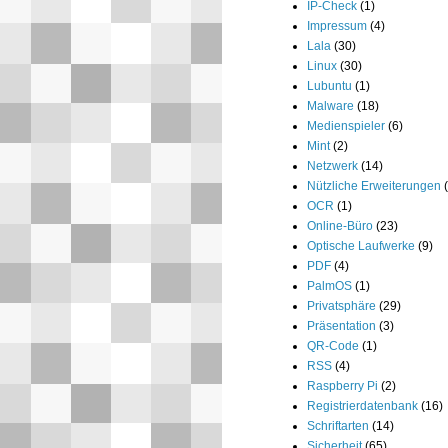
IP-Check
(1)
Impressum
(4)
Lala
(30)
Linux
(30)
Lubuntu
(1)
Malware
(18)
Medienspieler
(6)
Mint
(2)
Netzwerk
(14)
Nützliche Erweiterungen
OCR
(1)
Online-Büro
(23)
Optische Laufwerke
(9)
PDF
(4)
PalmOS
(1)
Privatsphäre
(29)
Präsentation
(3)
QR-Code
(1)
RSS
(4)
Raspberry Pi
(2)
Registrierdatenbank
(16)
Schriftarten
(14)
Sicherheit
(65)