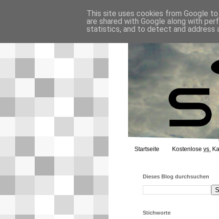
This site uses cookies from Google to d
are shared with Google along with per
statistics, and to detect and address 
Startseite
Kostenlose
vs.
Ka
Dieses Blog durchsuchen
Stichworte