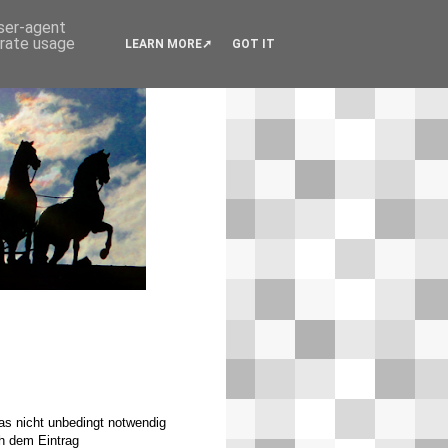
user-agent
erate usage
LEARN MORE
GOT IT
as nicht unbedingt notwendig
 dem Eintrag