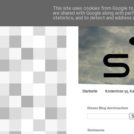
This site uses cookies from Google to d
are shared with Google along with per
statistics, and to detect and address 
Startseite
Kostenlose
vs.
Ka
Dieses Blog durchsuchen
Stichworte