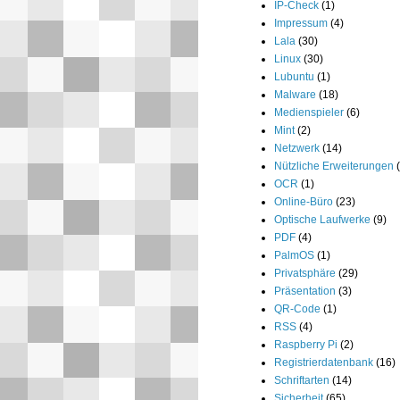
IP-Check
(1)
Impressum
(4)
Lala
(30)
Linux
(30)
Lubuntu
(1)
Malware
(18)
Medienspieler
(6)
Mint
(2)
Netzwerk
(14)
Nützliche Erweiterungen
OCR
(1)
Online-Büro
(23)
Optische Laufwerke
(9)
PDF
(4)
PalmOS
(1)
Privatsphäre
(29)
Präsentation
(3)
QR-Code
(1)
RSS
(4)
Raspberry Pi
(2)
Registrierdatenbank
(16)
Schriftarten
(14)
Sicherheit
(65)