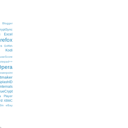
Blogger
ryptSync
Excel
l
irefox
cs
Griffith
Kodi
useScore
otepad++
Opera
owerpoint
ftmaker
SplashID
nternals
rueCrypt
 Player
rd
XBMC
Bin
eBay