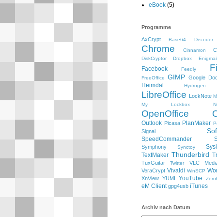
eBook
(5)
Programme
AxCrypt
Base64 Decoder
Chrome
C
Cinnamon
DiskCryptor
Dropbox
Enigmai
F
Facebook
Feedly
GIMP
Google Do
FreeOffice
Heimdal
Hydrogen
LibreOffice
LockNote
M
My Lockbox
N
OpenOffice
Outlook
PlanMaker
Picasa
P
So
Signal
SpeedCommander
Sysi
Symphony
Synctoy
Thunderbird
TextMaker
T
TuxGuitar
VLC Media
Twitter
Vivaldi
Wo
VeraCrypt
WinSCP
YouTube
XnView
YUMI
Zero
eM Client
iTunes
gpg4usb
Archiv nach Datum