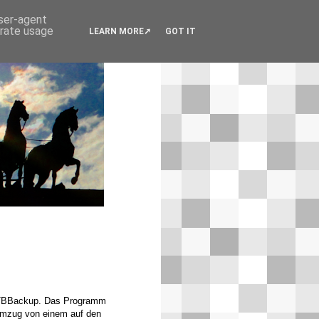
user-agent
erate usage
LEARN MORE
GOT IT
t TBBackup. Das Programm
 Umzug von einem auf den