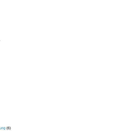
)
rung
(6)