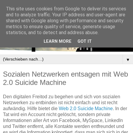
This site uses cookies from Google to deliver its services
and to analyze traffic. Your IP address and user-agent are
shared with Google along with performance and security
metrics to ensure quality of service, generate usage
statistics, and to detect and address abuse.
LEARN MORE
GOT IT
▼
Sozialen Netzwerken entsagen mit Web
2.0 Suicide Machine
Den digitalen Freitod zu begehen und sich von sozialen
Netzwerken zu entbinden ist nicht einfach und ist recht
aufwändig. Hilfe bietet die
Web 2.0 Suicide Machine
. In der
Tat wird ein Account nicht gelöscht, sondern private
Informationen aller Art von Facebook, MySpace, LinkedIn
und Twitter entfernt, alle Kontakte werden entfreundet und
es wird die Information kolportiert, dass man sich sich in der