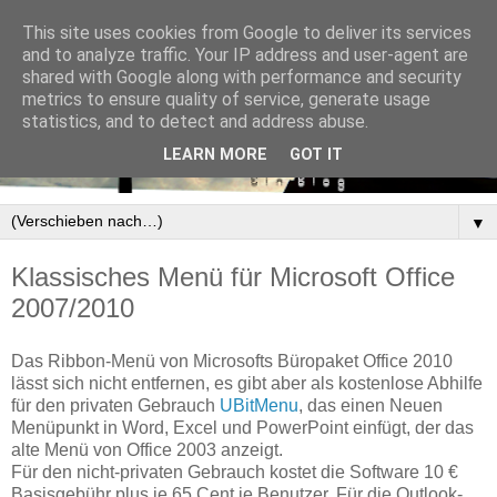
This site uses cookies from Google to deliver its services
and to analyze traffic. Your IP address and user-agent are
shared with Google along with performance and security
metrics to ensure quality of service, generate usage
statistics, and to detect and address abuse.
LEARN MORE
GOT IT
▼
Klassisches Menü für Microsoft Office
2007/2010
Das Ribbon-Menü von Microsofts Büropaket Office 2010
lässt sich nicht entfernen, es gibt aber als kostenlose Abhilfe
für den privaten Gebrauch
UBitMenu
, das einen Neuen
Menüpunkt in Word, Excel und PowerPoint einfügt, der das
alte Menü von Office 2003 anzeigt.
Für den nicht-privaten Gebrauch kostet die Software 10 €
Basisgebühr plus je 65 Cent je Benutzer. Für die Outlook-