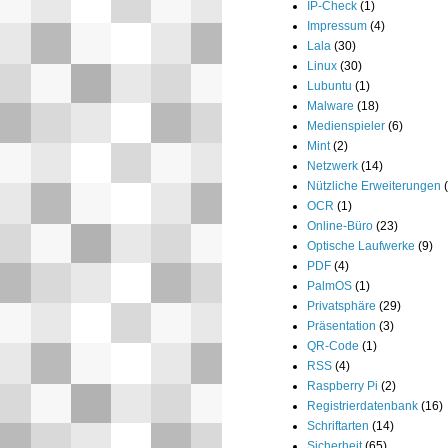
IP-Check
(1)
Impressum
(4)
Lala
(30)
Linux
(30)
Lubuntu
(1)
Malware
(18)
Medienspieler
(6)
Mint
(2)
Netzwerk
(14)
Nützliche Erweiterungen
OCR
(1)
Online-Büro
(23)
Optische Laufwerke
(9)
PDF
(4)
PalmOS
(1)
Privatsphäre
(29)
Präsentation
(3)
QR-Code
(1)
RSS
(4)
Raspberry Pi
(2)
Registrierdatenbank
(16)
Schriftarten
(14)
Sicherheit
(65)