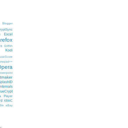
Blogger
ryptSync
Excel
l
irefox
cs
Griffith
Kodi
useScore
otepad++
Opera
owerpoint
ftmaker
SplashID
nternals
rueCrypt
 Player
rd
XBMC
Bin
eBay