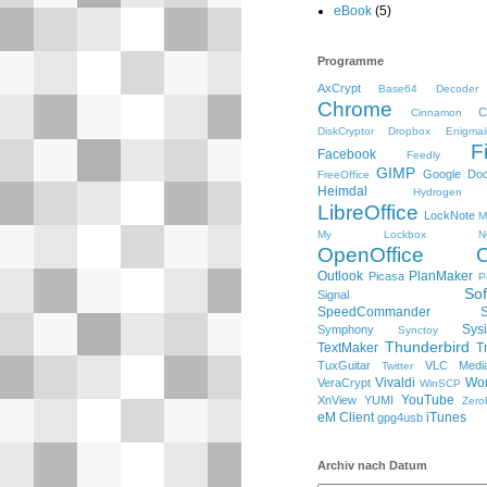
eBook
(5)
Programme
AxCrypt
Base64 Decoder
Chrome
C
Cinnamon
DiskCryptor
Dropbox
Enigmai
F
Facebook
Feedly
GIMP
Google Do
FreeOffice
Heimdal
Hydrogen
LibreOffice
LockNote
M
My Lockbox
N
OpenOffice
Outlook
PlanMaker
Picasa
P
So
Signal
SpeedCommander
Sysi
Symphony
Synctoy
Thunderbird
TextMaker
T
TuxGuitar
VLC Media
Twitter
Vivaldi
Wo
VeraCrypt
WinSCP
YouTube
XnView
YUMI
Zero
eM Client
iTunes
gpg4usb
Archiv nach Datum