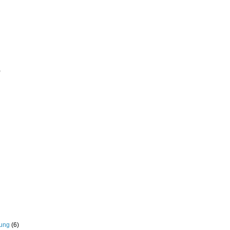
)
rung
(6)