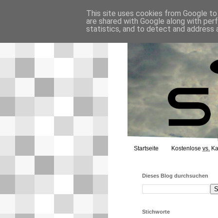
This site uses cookies from Google to d
are shared with Google along with per
statistics, and to detect and address 
Startseite
Kostenlose
vs.
Ka
Dieses Blog durchsuchen
Stichworte