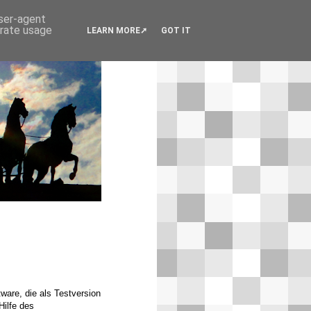
user-agent
erate usage
LEARN MORE
GOT IT
ware, die als Testversion
Hilfe des