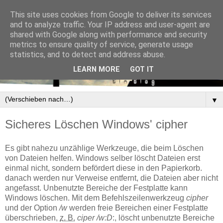
This site uses cookies from Google to deliver its services
and to analyze traffic. Your IP address and user-agent are
shared with Google along with performance and security
metrics to ensure quality of service, generate usage
statistics, and to detect and address abuse.
LEARN MORE
GOT IT
▼
Sicheres Löschen Windows' cipher
Es gibt nahezu unzählige Werkzeuge, die beim Löschen
von Dateien helfen. Windows selber löscht Dateien erst
einmal nicht, sondern befördert diese in den Papierkorb.
danach werden nur Verweise entfernt, die Dateien aber nicht
angefasst. Unbenutzte Bereiche der Festplatte kann
Windows löschen. Mit dem Befehlszeilenwerkzeug
cipher
und der Option
/w
werden freie Bereichen einer Festplatte
überschrieben,
z. B.
ciper /w:D
:, löscht unbenutzte Bereiche