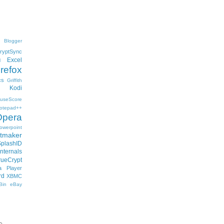
Blogger
ryptSync
Excel
l
irefox
cs
Griffith
Kodi
useScore
otepad++
Opera
owerpoint
ftmaker
SplashID
nternals
rueCrypt
 Player
rd
XBMC
Bin
eBay