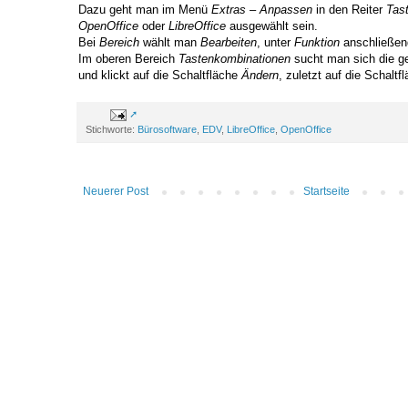
Dazu geht man im Menü
Extras – Anpassen
in den Reiter
Tast
OpenOffice
oder
LibreOffice
ausgewählt sein.
Bei
Bereich
wählt man
Bearbeiten
, unter
Funktion
anschließe
Im oberen Bereich
Tastenkombinationen
sucht man sich die g
und klickt auf die Schaltfläche
Ändern
, zuletzt auf die Schaltf
Stichworte:
Bürosoftware
,
EDV
,
LibreOffice
,
OpenOffice
Neuerer Post
Startseite