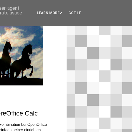
user-agent
erate usage
LEARN MORE
GOT IT
reOffice Calc
nkombination bei OpenOffice
infach selber einrichten.