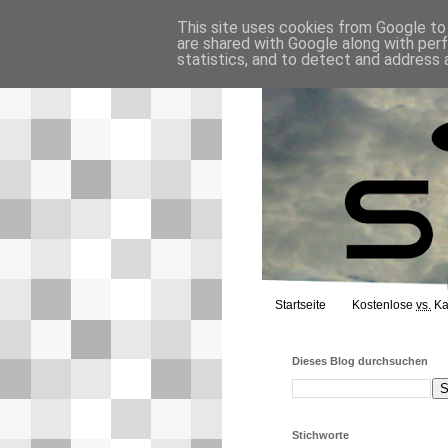
This site uses cookies from Google to d
are shared with Google along with per
statistics, and to detect and address 
Startseite
Kostenlose
vs.
Ka
Dieses Blog durchsuchen
Stichworte