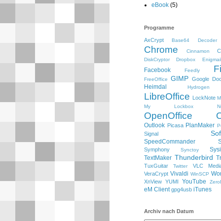
eBook
(5)
Programme
AxCrypt
Base64 Decoder
Chrome
C
Cinnamon
DiskCryptor
Dropbox
Enigmai
F
Facebook
Feedly
GIMP
Google Do
FreeOffice
Heimdal
Hydrogen
LibreOffice
LockNote
M
My Lockbox
N
OpenOffice
Outlook
PlanMaker
Picasa
P
So
Signal
SpeedCommander
Sysi
Symphony
Synctoy
Thunderbird
TextMaker
T
TuxGuitar
VLC Media
Twitter
Vivaldi
Wo
VeraCrypt
WinSCP
YouTube
XnView
YUMI
Zero
eM Client
iTunes
gpg4usb
Archiv nach Datum