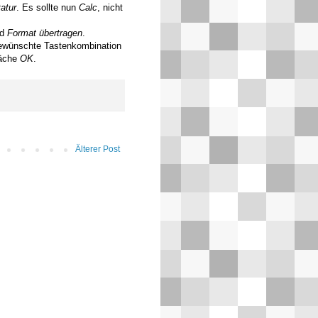
atur
. Es sollte nun
Calc
, nicht
nd
Format übertragen
.
ewünschte Tastenkombination
läche
OK
.
Älterer Post