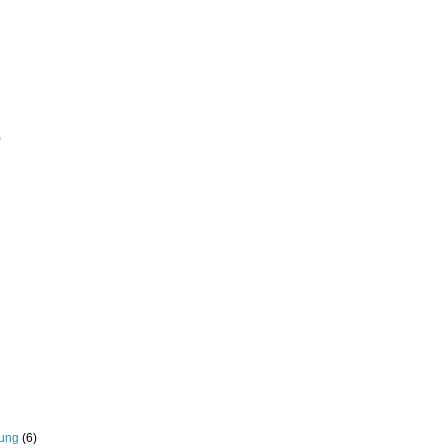
)
rung
(6)