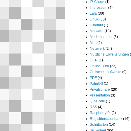
IP-Check
(1)
Impressum
(4)
Lala
(30)
Linux
(30)
Lubuntu
(1)
Malware
(18)
Medienspieler
(6)
Mint
(2)
Netzwerk
(14)
Nützliche Erweiterungen
OCR
(1)
Online-Büro
(23)
Optische Laufwerke
(9)
PDF
(4)
PalmOS
(1)
Privatsphäre
(29)
Präsentation
(3)
QR-Code
(1)
RSS
(4)
Raspberry Pi
(2)
Registrierdatenbank
(16)
Schriftarten
(14)
Sicherheit
(65)