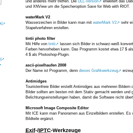
und anderes mehr treffen. Die
DLL-Version
erweitert das Dat
und XNView um die Speicheroption Save for Web with RIOT.
waterMark V2
Wasserzeichen in Bilder kann man mit
waterMark V2
sehr ei
k]
Stapelverfahren erstellen.
tintii photo filter
Mit Hilfe von
tintii
lassen sich Bilder in schwarz-weiß konver
Farben hervorheben kann. Das Programm kostet etwa 17 $ al
4 $ als Photoshop-Plugin.
]
ascii-pixelhaufen 2008
Der Name ist Programm, denn
dieses Grafikwerkzeug
erzeu
Antimidges
Touristenfreie Bilder erstellt Antimidges aus mehreren Bildern
Bilder sollten am besten mit dem Stativ gemacht werden und g
Belichtungseinstellungen haben, damit die Software nicht überfo
Microsoft Image Composite Editor
Mit ICE kann man Panoramen aus Einzelbildern erstellen. Es 
Bildteile ergänzt.
Exif
-/
IPTC
-Werkzeuge