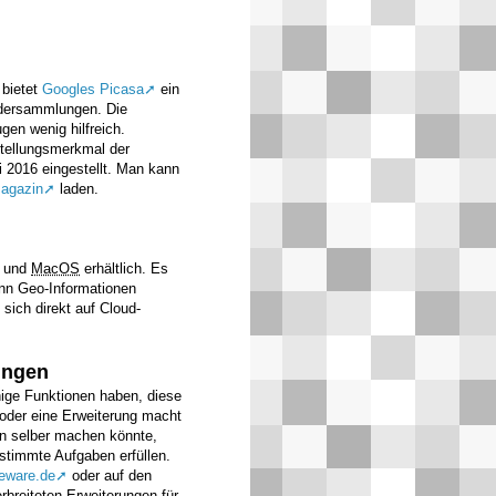
 bietet
Googles Picasa
ein
ldersammlungen. Die
gen wenig hilfreich.
stellungsmerkmal der
 2016 eingestellt. Man kann
agazin
laden.
x und
MacOS
erhältlich. Es
nn Geo-Informationen
sich direkt auf Cloud-
ungen
ige Funktionen haben, diese
oder eine Erweiterung macht
en selber machen könnte,
stimmte Aufgaben erfüllen.
eeware.de
oder auf den
rbreiteten Erweiterungen für