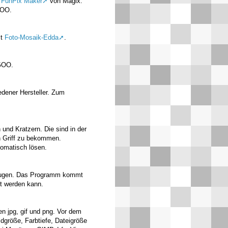
g
FunPix Maker
von Magix.
GOO.
lt
Foto-Mosaik-Edda
.
 GOO.
edener Hersteller. Zum
 und Kratzern. Die sind in der
n Griff zu bekommen.
omatisch lösen.
zeugen. Das Programm kommt
zt werden kann.
ten jpg, gif und png. Vor dem
dgröße, Farbtiefe, Dateigröße