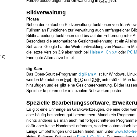
Farbverbesserungen und Umwandlung in
ASCII
-Art.
Bildverwaltung
Picasa
Neben den einfachen Bildverwaltungsfunktionen von IrfanView
Füllhorn an Funktionen zur Verwaltung auch umfangreicher Bi
Bildbearbeitungsfunktionen sind bis auf die Entfernung roter Au
Besonders die automatische Gesichtserkennung ist ein Allein
Software. Google hat die Weiterentwicklung von Picasa im Mai
die letzte Version 3.9 aber noch bei
Heise
,
Chip
oder
PC M
(10)
Eine gute Alternative bietet …
digiKam
Das Open-Source-Programm
digiKam
ist für Windows, Linu
werden Metadaten in
Exif
,
IPTC
und
XMP
unterstützt. Man ka
hinzufügen und es gibt eine Gesichtererkennung. Bilder lassen 
Speicher kopieren oder in sozialen Netzwerken posten.
Spezielle Bearbeitungssoftware, Erweiter
Es gibt eine Unmenge an Grafikwerkzeugen, die eine oder wen
aber häufig besonders gut beherrschen. Manch ein Programm 
nichts anderes als man auch mit fortgeschrittenen Programm
dafür aber keine Handarbeit erfordern, sondern automatisch be
Einige Empfehlungen und Listen findet man unter
www.foto-fr
Heise-Software-Seiten unter
Foto & Grafik
. Die besonders ve