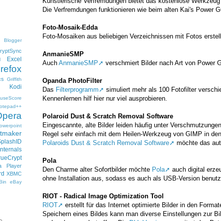
Künstlerische Verfremdungen bietet das kostenlose Werkzeu
Die Verfremdungen funktionieren wie beim alten Kai's Power 
Foto-Mosaik-Edda
Foto-Mosaiken aus beliebigen Verzeichnissen mit Fotos erstel
Blogger
ryptSync
AnmanieSMP
Excel
l
Auch
AnmanieSMP
verschmiert Bilder nach Art von Power
irefox
cs
Griffith
Opanda PhotoFilter
Kodi
Das
Filterprogramm
simuliert mehr als 100 Fotofilter verschi
Kennenlernen hilf hier nur viel ausprobieren.
useScore
otepad++
Opera
Polaroid Dust & Scratch Removal Software
Eingescannte, alte Bilder leiden häufig unter Verschmutzungen
owerpoint
ftmaker
Regel sehr einfach mit dem Heilen-Werkzeug von GIMP in de
SplashID
Polaroids Dust & Scratch Removal Software
möchte das aut
nternals
rueCrypt
Pola
 Player
Den Charme alter Sofortbilder möchte
Pola
auch digital er
rd
XBMC
ohne Installation aus, sodass es auch als USB-Version benut
Bin
eBay
RIOT - Radical Image Optimization Tool
RIOT
erstellt für das Internet optimierte Bilder in den Forma
Speichern eines Bildes kann man diverse Einstellungen zur Bil