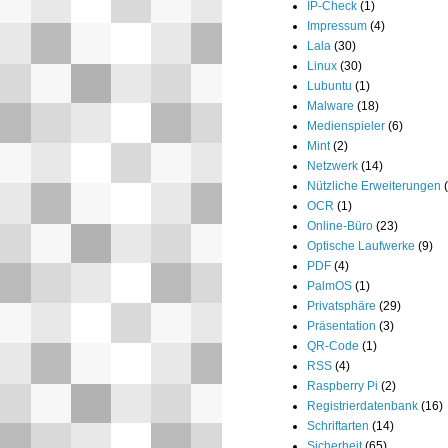
IP-Check
(1)
Impressum
(4)
Lala
(30)
Linux
(30)
Lubuntu
(1)
Malware
(18)
Medienspieler
(6)
Mint
(2)
Netzwerk
(14)
Nützliche Erweiterungen
OCR
(1)
Online-Büro
(23)
Optische Laufwerke
(9)
PDF
(4)
PalmOS
(1)
Privatsphäre
(29)
Präsentation
(3)
QR-Code
(1)
RSS
(4)
Raspberry Pi
(2)
Registrierdatenbank
(16)
Schriftarten
(14)
Sicherheit
(65)