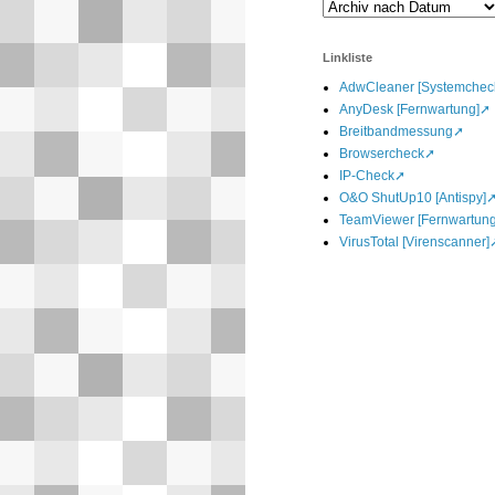
Linkliste
AdwCleaner [Systemchec
AnyDesk [Fernwartung]
Breitbandmessung
Browsercheck
IP-Check
O&O ShutUp10 [Antispy]
TeamViewer [Fernwartung
VirusTotal [Virenscanner]