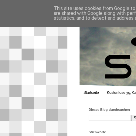
This site uses cookies from Google to d
are shared with Google along with per
statistics, and to detect and address 
Startseite
Kostenlose
vs.
Ka
Dieses Blog durchsuchen
Stichworte