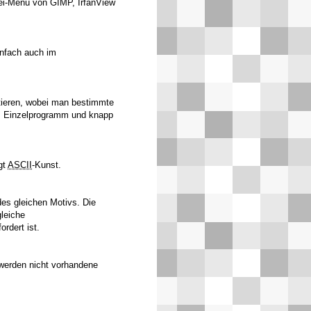
ei-Menü von GIMP, IrfanView
nfach auch im
tieren, wobei man bestimmte
s Einzelprogramm und knapp
gt
ASCII
-Kunst.
 des gleichen Motivs. Die
leiche
rdert ist.
werden nicht vorhandene