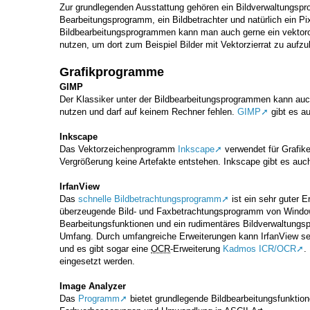
Zur grundlegenden Ausstattung gehören ein Bildverwaltungsp
Bearbeitungsprogramm, ein Bildbetrachter und natürlich ein Pi
Bildbearbeitungsprogrammen kann man auch gerne ein vektoro
nutzen, um dort zum Beispiel Bilder mit Vektorzierrat zu aufz
Grafikprogramme
GIMP
Der Klassiker unter der Bildbearbeitungsprogrammen kann au
nutzen und darf auf keinem Rechner fehlen.
GIMP
gibt es a
Inkscape
Das Vektorzeichenprogramm
Inkscape
verwendet für Grafike
Vergrößerung keine Artefakte entstehen. Inkscape gibt es auc
IrfanView
Das
schnelle Bildbetrachtungsprogramm
ist ein sehr guter E
überzeugende Bild- und Faxbetrachtungsprogramm von Windo
Bearbeitungsfunktionen und ein rudimentäres Bildverwaltun
Umfang. Durch umfangreiche Erweiterungen kann IrfanView seh
und es gibt sogar eine
OCR
-Erweiterung
Kadmos ICR/OCR
.
eingesetzt werden.
Image Analyzer
Das
Programm
bietet grundlegende Bildbearbeitungsfunktio