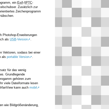
rogramm, ein
Exif
-/
IPTC
-
xelschubser. Zusätzlich zur
rientiertes Zeichenprogramm
uhübschen.
ch Photohop-Erweiterungen
uch als
USB
-Version
.
n Vektoren, sodass bei einer
h als
portable Version
.
rsatz für das wenig
ws. Grundlegende
gsprogamm gehören zum
r viele Dateiformate lesen
 IrfanView kann auch
mobil
nen wie Bildgrößenänderung,