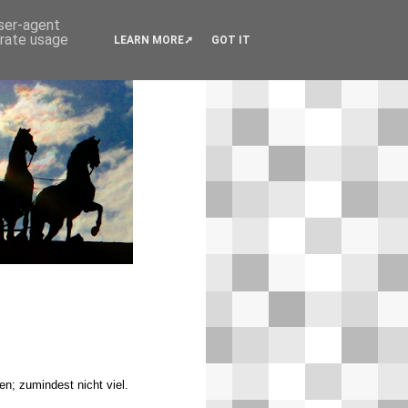
user-agent
erate usage
LEARN MORE
GOT IT
n; zumindest nicht viel.