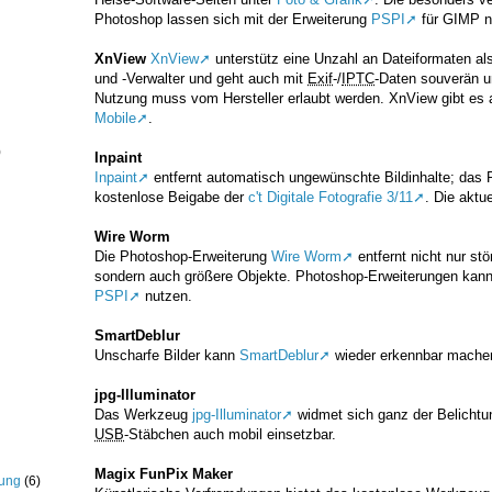
Photoshop lassen sich mit der Erweiterung
PSPI
für GIMP n
XnView
XnView
unterstütz eine Unzahl an Dateiformaten als
und -Verwalter und geht auch mit
Exif
-/
IPTC
-Daten souverän u
Nutzung muss vom Hersteller erlaubt werden. XnView gibt es
Mobile
.
)
Inpaint
Inpaint
entfernt automatisch ungewünschte Bildinhalte; das 
kostenlose Beigabe der
c't Digitale Fotografie 3/11
. Die aktu
Wire Worm
Die Photoshop-Erweiterung
Wire Worm
entfernt nicht nur st
sondern auch größere Objekte. Photoshop-Erweiterungen kann
PSPI
nutzen.
SmartDeblur
Unscharfe Bilder kann
SmartDeblur
wieder erkennbar mache
jpg-Illuminator
Das Werkzeug
jpg-Illuminator
widmet sich ganz der Belichtu
USB
-Stäbchen auch mobil einsetzbar.
Magix FunPix Maker
rung
(6)