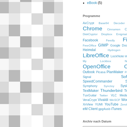
eBook
(5)
Programme
AxCrypt
Base64 Decoder
Chrome
C
Cinnamon
DiskCryptor
Dropbox
Enigmai
F
Facebook
Feedly
GIMP
Google Do
FreeOffice
Heimdal
Hydrogen
LibreOffice
LockNote
M
My Lockbox
N
OpenOffice
Outlook
PlanMaker
Picasa
P
So
Signal
SpeedCommander
Sysi
Symphony
Synctoy
Thunderbird
TextMaker
T
TuxGuitar
VLC Media
Twitter
Vivaldi
Wo
VeraCrypt
WinSCP
YouTube
XnView
YUMI
Zero
eM Client
iTunes
gpg4usb
Archiv nach Datum