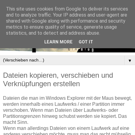
This site uses cookies from Google to deliver its services
and to analyze traffic. Your IP address and user-agent are
shared with Google along with performance and security
metrics to ensure quality of service, generate usage
statistics, and to detect and address abuse.
LEARN MORE
GOT IT
▼
Dateien kopieren, verschieben und
Verknüpfungen erstellen
Dateien die man im Windows Explorer mit der Maus bewegt,
werden innerhalb eines Laufwerks / einer Partition immer
verschoben. Wenn man Dateien über Laufwerks- oder
Partitionsgrenzen hinweg schubst werden sie kopiert. Das
macht Sinn.
Wenn man allerdings Dateien von einem Laufwerk auf eine
anderes verschieben möchte, muss man das recht mühselig