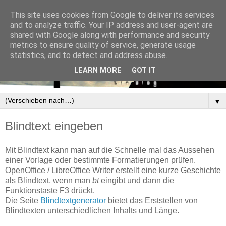
This site uses cookies from Google to deliver its services
and to analyze traffic. Your IP address and user-agent are
shared with Google along with performance and security
metrics to ensure quality of service, generate usage
statistics, and to detect and address abuse.
LEARN MORE
GOT IT
▼
Blindtext eingeben
Mit Blindtext kann man auf die Schnelle mal das Aussehen
einer Vorlage oder bestimmte Formatierungen prüfen.
OpenOffice / LibreOffice Writer erstellt eine kurze Geschichte
als Blindtext, wenn man
bt
eingibt und dann die
Funktionstaste F3 drückt.
Die Seite
Blindtextgenerator
bietet das Erststellen von
Blindtexten unterschiedlichen Inhalts und Länge.